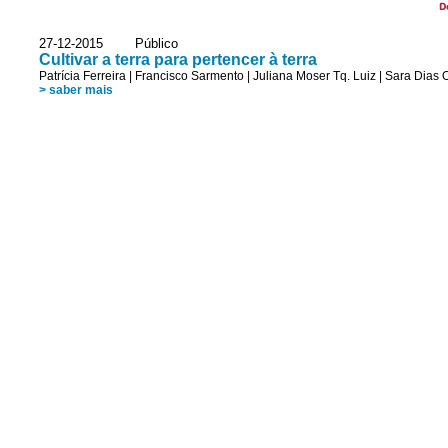
D
27-12-2015 Público
Cultivar a terra para pertencer à terra
Patrícia Ferreira
|
Francisco Sarmento
|
Juliana Moser Tq. Luiz
|
Sara Dias O
> saber mais