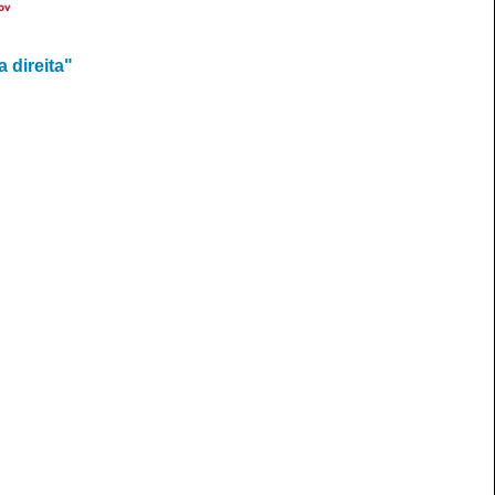
ov
 direita"