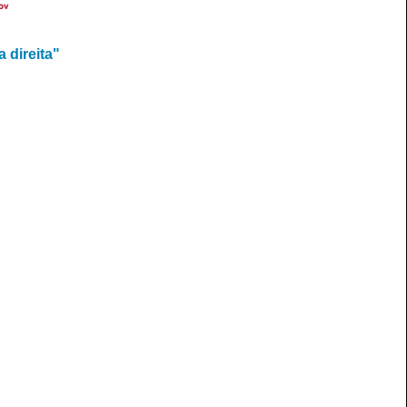
ov
 direita"