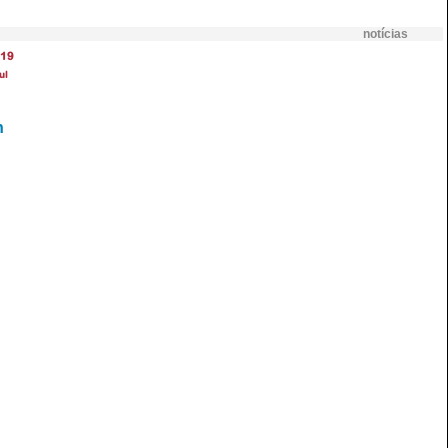
notícias
19
ul
n