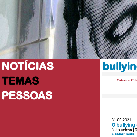
NOTÍCIAS
bullyi
TEMAS
Catarina Cal
PESSOAS
31-05-2021 
O bullying
João Veloso
|
R
> saber mais