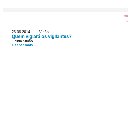
2
J
26-06-2014 Visão
Quem vigiará os vigilantes?
Licínia Simão
> saber mais