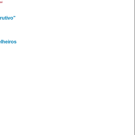
ai
rutivo"
elheiros