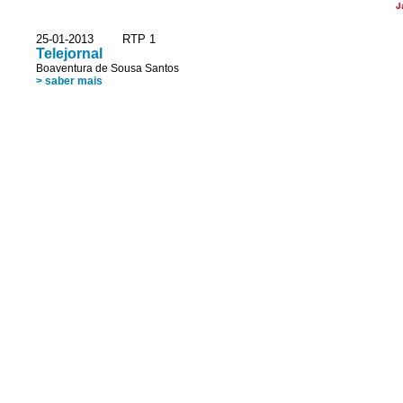
J
25-01-2013 RTP 1
Telejornal
Boaventura de Sousa Santos
> saber mais