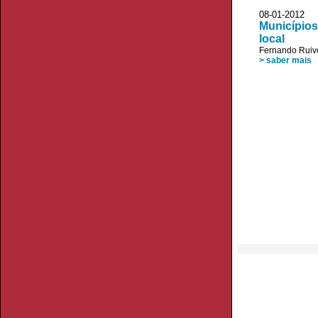
08-01-2012
Municípios
local
Fernando Ruiv
> saber mais