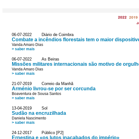
2022
2019
J
06-07-2022 Diário de Coimbra
Combate a incêndios florestais tem o maior dispositi
Vanda Amaro Dias
> saber mais
06-07-2022 As Beiras
Missões militares internacionais são motivo de orgul
Vanda Amaro Dias
> saber mais
21-07-2019 Correio da Manhã
Arménio livrou-se por ser corcunda
Boaventura de Sousa Santos
> saber mais
13-04-2019 Sol
Sudão na encruzilhada
Daniela Nascimento
> saber mais
24-12-2017 Público [P2]
Ernestina e «os lutos inacabados do império»