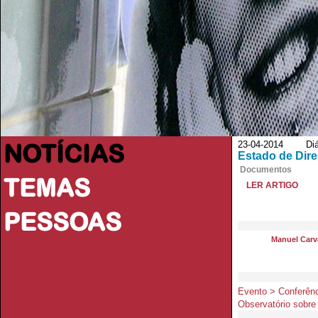
NOTÍCIAS
23-04-2014 Diári
Estado de Dire
Documentos
TEMAS
LER ARTIGO
PESSOAS
Manuel Carva
Evento > Conferênc
Observatório sobre 