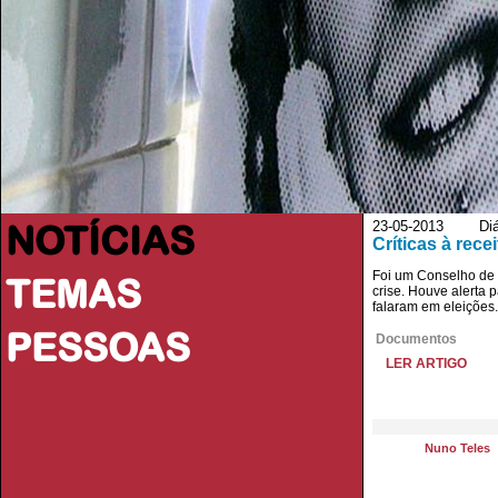
NOTÍCIAS
23-05-2013 Diário
Críticas à rece
Foi um Conselho de E
TEMAS
crise. Houve alerta 
falaram em eleições
PESSOAS
Documentos
LER ARTIGO
Nuno Teles