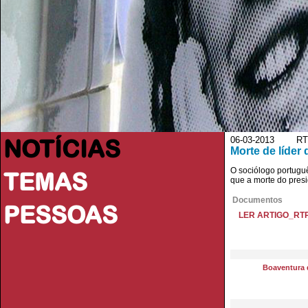
NOTÍCIAS
06-03-2013 RTP
Morte de líder
O sociólogo portugu
TEMAS
que a morte do presi
Documentos
PESSOAS
LER ARTIGO_RTP
Boaventura 