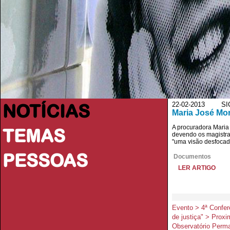
NOTÍCIAS
22-02-2013 SIC 
Maria José Mor
A procuradora Maria 
TEMAS
devendo os magistrad
"uma visão desfocada
PESSOAS
Documentos
LER ARTIGO
Evento > 4ª Confer
de justiça" > Proxi
Observatório Perma