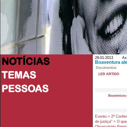
NOTÍCIAS
28-01-2013 As B
Boaventura ale
Documentos
TEMAS
LER ARTIGO
PESSOAS
Boaventura 
Evento > 2ª Confer
de justiça" > O qu
Observatório Perma