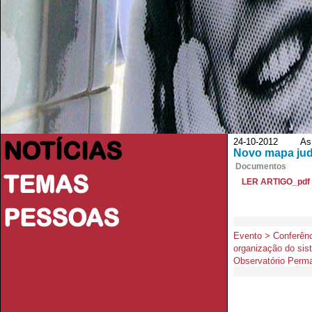
NOTÍCIAS
24-10-2012 As B
Novo mapa judi
Documentos
TEMAS
LER ARTIGO_pdf
PESSOAS
Evento > Conferênc
organização do sis
Observatório Perma