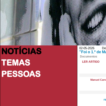
NOTÍCIAS
02-05-2026 Diári
"Foi o 1.º de 
Documentos
TEMAS
LER ARTIGO
PESSOAS
Manuel Carva
r