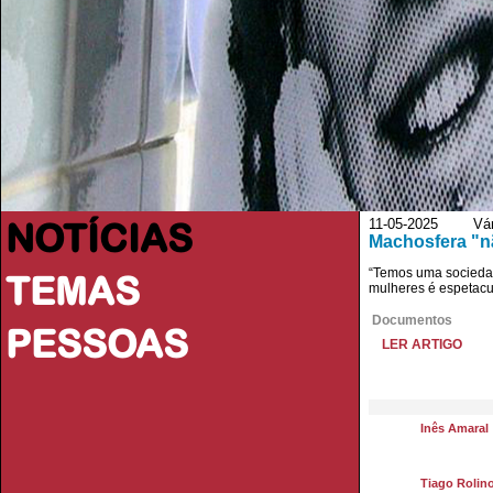
NOTÍCIAS
11-05-2025 Vário
Machosfera "nã
“Temos uma sociedade
TEMAS
mulheres é espetacul
Documentos
PESSOAS
LER ARTIGO
Inês Amaral
Tiago Rolin