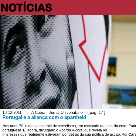
NOTÍCIAS
13-12-2011 A Cabra - Jornal Universitário [ pág. 17 ]
Portugal e a aliança com o apartheid
Nos anos 70, e num ambiente de secretismo, era assinado urn acordo entre Portu
portuguesa. É, agora, divulgado o
Acordo Alcora
, que revela os
interesses que realmente estiveram por detrás da sua política de acção. Por
Caro