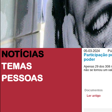
NOTÍCIAS
05-03-2024 Púb
Participação p
poder
TEMAS
Apenas 29 dos 308 m
não se tornou um val
PESSOAS
Documentos
Ler artigo