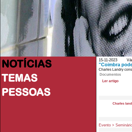
NOTÍCIAS
15-11-2023 Vário
"Coimbra pode
Charles Landry consi
TEMAS
Documentos
Ler artigo
PESSOAS
Charles land
Evento > Seminário