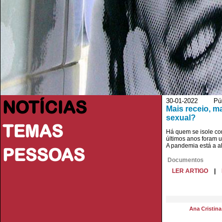
NOTÍCIAS
30-01-2022 Púb
Mais receio, m
sexual?
TEMAS
Há quem se isole co
últimos anos foram u
A pandemia está a a
PESSOAS
Documentos
LER ARTIGO
|
Ana Cristin