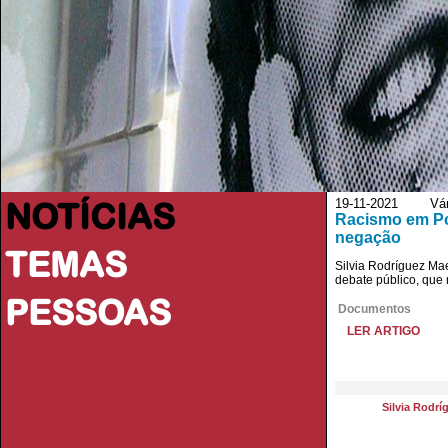
NOTÍCIAS
19-11-2021 Vário
Racismo em Por
negação
TEMAS
Silvia Rodríguez Ma
debate público, que 
PESSOAS
Documentos
LER ARTIGO
Silvia Rodr