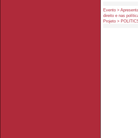
Evento > Apresenta
direito e nas polít
Projeto > POLITIC