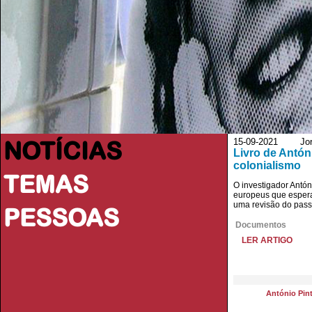
NOTÍCIAS
15-09-2021 Jorna
Livro de Antón
colonialismo
TEMAS
O investigador Antón
europeus que espera
uma revisão do pass
PESSOAS
Documentos
LER ARTIGO
António Pint