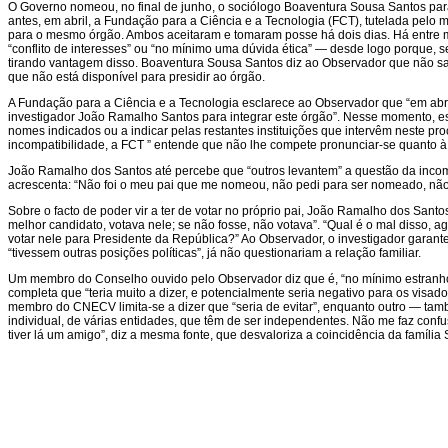
O Governo nomeou, no final de junho, o sociólogo Boaventura Sousa Santos pa
antes, em abril, a Fundação para a Ciência e a Tecnologia (FCT), tutelada pelo m
para o mesmo órgão. Ambos aceitaram e tomaram posse há dois dias. Há entre
“conflito de interesses” ou “no mínimo uma dúvida ética” — desde logo porque, se
tirando vantagem disso. Boaventura Sousa Santos diz ao Observador que não sab
que não está disponível para presidir ao órgão.
A Fundação para a Ciência e a Tecnologia esclarece ao Observador que “em ab
investigador João Ramalho Santos para integrar este órgão”. Nesse momento, 
nomes indicados ou a indicar pelas restantes instituições que intervêm neste p
incompatibilidade, a FCT ” entende que não lhe compete pronunciar-se quanto à 
João Ramalho dos Santos até percebe que “outros levantem” a questão da incomp
acrescenta: “Não foi o meu pai que me nomeou, não pedi para ser nomeado, não 
Sobre o facto de poder vir a ter de votar no próprio pai, João Ramalho dos Sant
melhor candidato, votava nele; se não fosse, não votava”. “Qual é o mal disso,
votar nele para Presidente da República?” Ao Observador, o investigador garant
“tivessem outras posições políticas”, já não questionariam a relação familiar.
Um membro do Conselho ouvido pelo Observador diz que é, “no mínimo estranho 
completa que “teria muito a dizer, e potencialmente seria negativo para os vis
membro do CNECV limita-se a dizer que “seria de evitar”, enquanto outro — t
individual, de várias entidades, que têm de ser independentes. Não me faz con
tiver lá um amigo”, diz a mesma fonte, que desvaloriza a coincidência da famíli