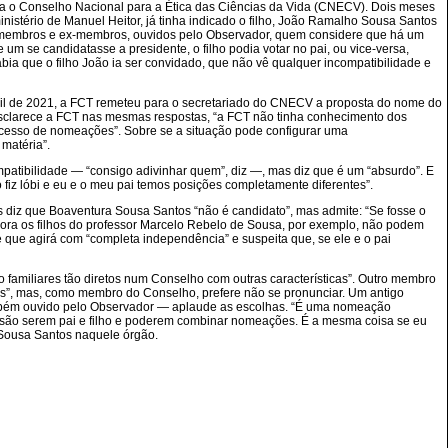
ra o Conselho Nacional para a Ética das Ciências da Vida (CNECV). Dois meses
inistério de Manuel Heitor, já tinha indicado o filho, João Ramalho Sousa Santos
 membros e ex-membros, ouvidos pelo Observador, quem considere que há um
 um se candidatasse a presidente, o filho podia votar no pai, ou vice-versa,
ia que o filho João ia ser convidado, que não vê qualquer incompatibilidade e
ril de 2021, a FCT remeteu para o secretariado do CNECV a proposta do nome do
esclarece a FCT nas mesmas respostas, “a FCT não tinha conhecimento dos
rocesso de nomeações”. Sobre se a situação pode configurar uma
matéria”.
atibilidade — “consigo adivinhar quem”, diz —, mas diz que é um “absurdo”. E
fiz lóbi e eu e o meu pai temos posições completamente diferentes”.
os diz que Boaventura Sousa Santos “não é candidato”, mas admite: “Se fosse o
 agora os filhos do professor Marcelo Rebelo de Sousa, por exemplo, não podem
e que agirá com “completa independência” e suspeita que, se ele e o pai
familiares tão diretos num Conselho com outras características”. Outro membro
ados”, mas, como membro do Conselho, prefere não se pronunciar. Um antigo
ambém ouvido pelo Observador — aplaude as escolhas. “É uma nomeação
fusão serem pai e filho e poderem combinar nomeações. É a mesma coisa se eu
a Sousa Santos naquele órgão.