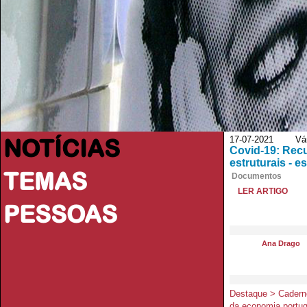
NOTÍCIAS
17-07-2021 Vário
Covid-19: Recu
estruturais - e
TEMAS
Documentos
LER ARTIGO
PESSOAS
Ana Drago
Destaque > Caderno
da economia portu