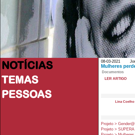
NOTÍCIAS
08-03-2021 Jorna
Mulheres perde
Documentos
TEMAS
LER ARTIGO
PESSOAS
Lina Coelho
Projeto > Gender
Projeto > SUPERA
Projeto > Mulheres