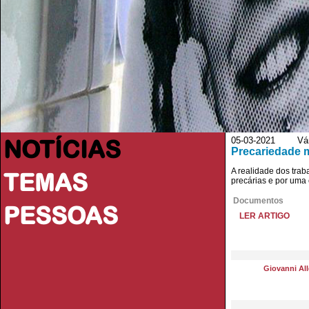
NOTÍCIAS
05-03-2021 Vário
Precariedade m
A realidade dos trab
TEMAS
precárias e por uma 
Documentos
PESSOAS
LER ARTIGO
Giovanni All