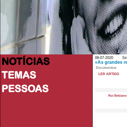
NOTÍCIAS
08-07-2020 Sina
«As grandes re
Documentos
TEMAS
LER ARTIGO
PESSOAS
Rui Bebiano