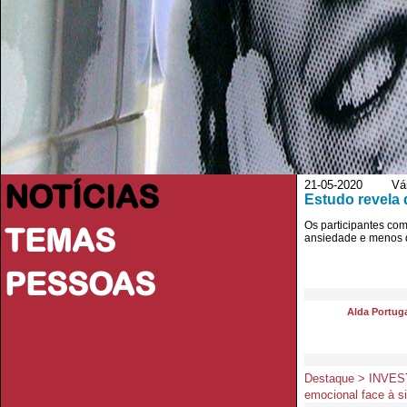
NOTÍCIAS
21-05-2020 Vário
Estudo revela
Os participantes co
TEMAS
ansiedade e menos 
PESSOAS
Alda Portug
Destaque > INVEST
emocional face à 