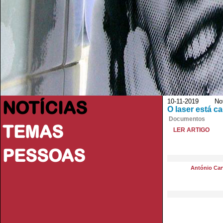
NOTÍCIAS
10-11-2019 Notí
O laser está c
Documentos
TEMAS
LER ARTIGO
PESSOAS
António Car