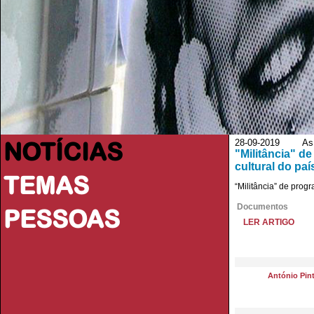
NOTÍCIAS
28-09-2019 As 
"Militância" d
cultural do paí
TEMAS
“Militância” de progr
Documentos
PESSOAS
LER ARTIGO
António Pint