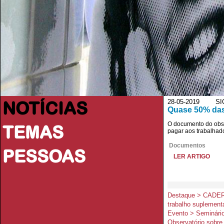
NOTÍCIAS
28-05-2019 SIC 
Quase 50% das
O documento do obse
TEMAS
pagar aos trabalhad
Documentos
PESSOAS
LER ARTIGO
Destaque > CADERN
trabalho suplement
Evento > Seminário
Observatório sobre 