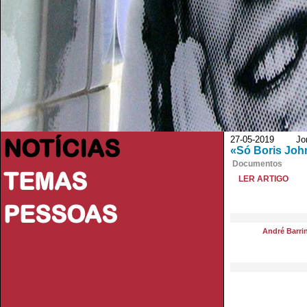
NOTÍCIAS
27-05-2019 Jorna
«Só Boris Joh
Documentos
TEMAS
LER ARTIGO
PESSOAS
André Barri