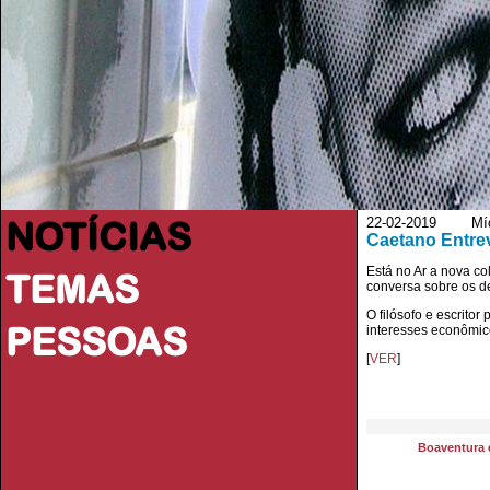
NOTÍCIAS
22-02-2019 Mídi
Caetano Entre
Está no Ar a nova c
TEMAS
conversa sobre os de
O filósofo e escrit
PESSOAS
interesses econômico
[
VER
]
Boaventura 