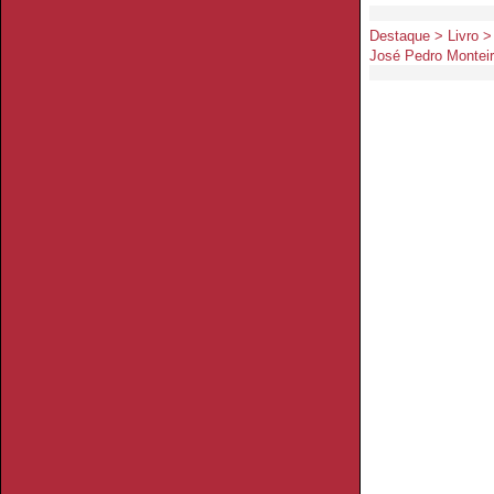
Destaque > Livro >
José Pedro Montei