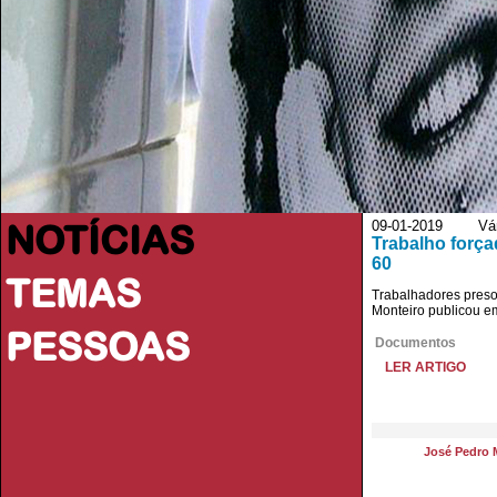
NOTÍCIAS
09-01-2019 Vário
Trabalho força
60
TEMAS
Trabalhadores presos
Monteiro publicou e
PESSOAS
Documentos
LER ARTIGO
José Pedro 