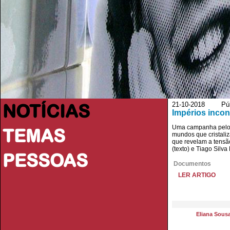
NOTÍCIAS
21-10-2018 Públ
Impérios incon
Uma campanha pelos 
TEMAS
mundos que cristaliz
que revelam a tensã
(texto) e Tiago Silva
PESSOAS
Documentos
LER ARTIGO
Eliana Sous