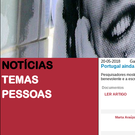
NOTÍCIAS
20-05-2018 Gaze
Portugal ainda
Pesquisadores mostra
TEMAS
benevolente e a escr
Documentos
PESSOAS
LER ARTIGO
Marta Araúj