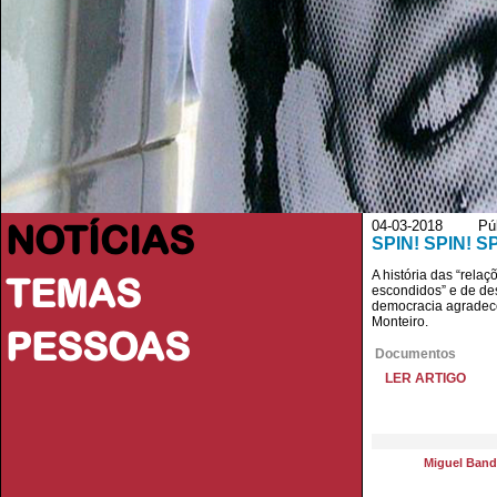
NOTÍCIAS
04-03-2018 Públ
SPIN! SPIN! SP
A história das “rela
TEMAS
escondidos” e de des
democracia agradece 
Monteiro.
PESSOAS
Documentos
LER ARTIGO
Miguel Band