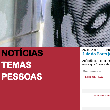
NOTÍCIAS
24-10-2017 Púb
Juiz do Porto 
Acórdão que legitima
TEMAS
avisa que “nem toda
Documentos
PESSOAS
LER ARTIGO
Madalena Du