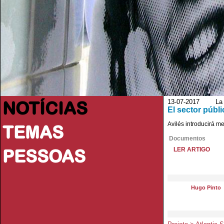
NOTÍCIAS
13-07-2017 La N
El sector públ
Avilés introducirá m
TEMAS
Documentos
PESSOAS
LER ARTIGO
Hugo Pinto