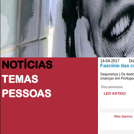
NOTÍCIAS
14-04-2017 Diári
Fascínio das c
Segurança | Os dado
TEMAS
crianças em Portuga
Documentos
PESSOAS
LER ARTIGO
Rita Santos