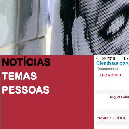
NOTÍCIAS
08-09-2016 Exp
Cientistas por
Documentos
TEMAS
LER ARTIGO
PESSOAS
Miguel Card
Projeto > CROME