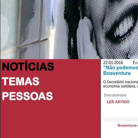
NOTÍCIAS
22-01-2016 EcoAg
"Não podemos d
Boaventura
TEMAS
O Secretário nacion
economia solidária,
PESSOAS
Documentos
LER ARTIGO
Boaventura 