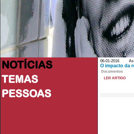
NOTÍCIAS
06-01-2016 As B
O impacto da 
Documentos
TEMAS
LER ARTIGO
PESSOAS