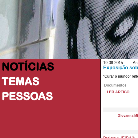
NOTÍCIAS
19-08-2015 As B
Exposição sob
“Curar o mundo” ref
TEMAS
Documentos
PESSOAS
LER ARTIGO
Giovanna Mic