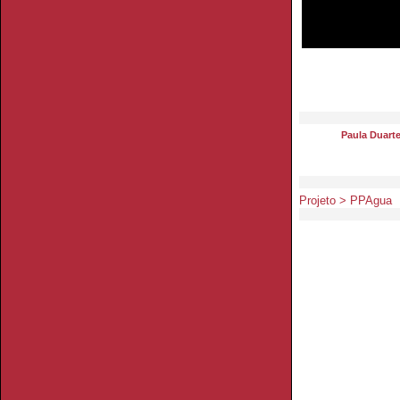
Paula Duart
Projeto > PPAgua