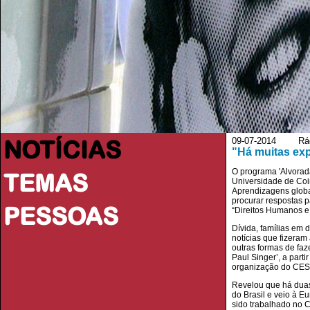
NOTÍCIAS
09-07-2014 Rádio
"Há muitas exp
O programa 'Alvorad
TEMAS
Universidade de Coi
Aprendizagens globai
procurar respostas 
PESSOAS
“Direitos Humanos e
Dívida, famílias em 
notícias que fizeram
outras formas de fa
Paul Singer’, a par
organização do CES,
Revelou que há duas
do Brasil e veio à 
sido trabalhado no 