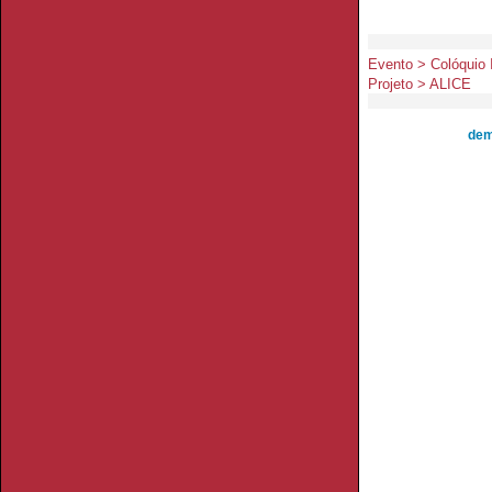
Evento > Colóquio 
Projeto > ALICE
dem