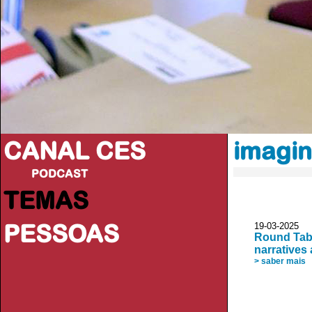
CANAL CES
imagin
PODCAST
TEMAS
PESSOAS
19-03-20
Round Tabl
narratives 
> saber mais