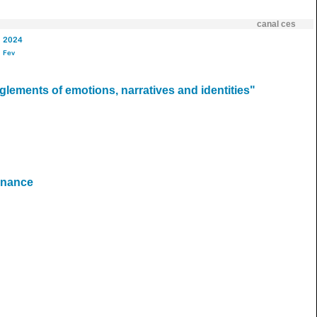
canal ces
2024
Fev
ements of emotions, narratives and identities"
rnance